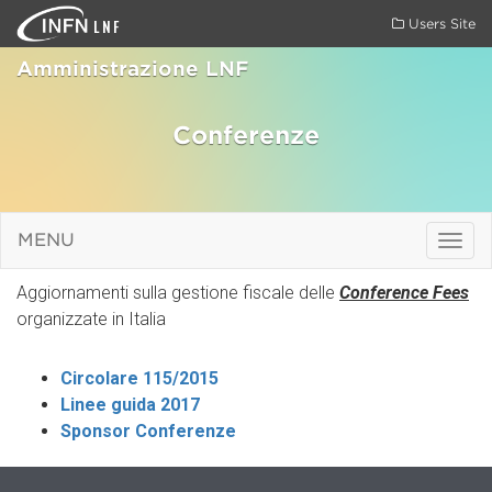
LNF
Users Site
Amministrazione LNF
Conferenze
MENU
Togg
navig
Aggiornamenti sulla gestione fiscale delle
Conference Fees
organizzate in Italia
Circolare 115/2015
Linee guida 2017
Sponsor Conferenze