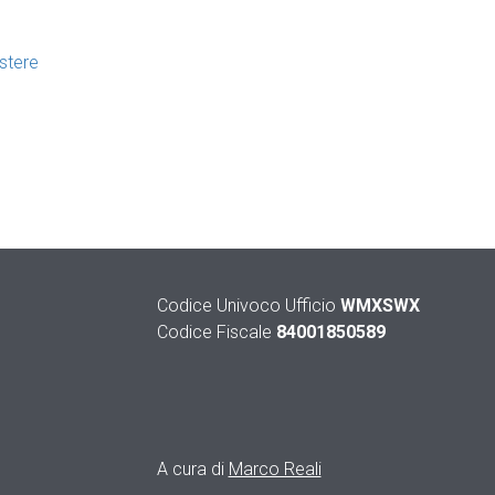
Estere
Codice Univoco Ufficio
WMXSWX
Codice Fiscale
84001850589
A cura di
Marco Reali