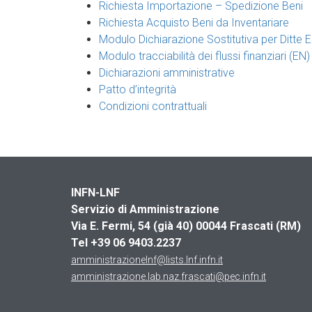
Richiesta Importazione – Spedizione Beni
Richiesta Acquisto Beni da Inventariare
Modulo Dichiarazione Sostitutiva per Ditte 
Modulo tracciabilità dei flussi finanziari (EN)
Dichiarazioni amministrative
Patto d’integrità
Condizioni contrattuali
INFN-LNF
Servizio di Amministrazione
Via E. Fermi, 54 (già 40)
00044 Frascati (RM)
Tel +39 06 9403.2237
amministrazionelnf@lists.lnf.infn.it
amministrazione.lab.naz.frascati@pec.infn.it