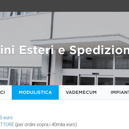
ni Esteri e Spedizion
CI
MODULISTICA
VADEMECUM
IMPIAN
00 euro
RETTORE
(per ordini sopra i 40mila euro)