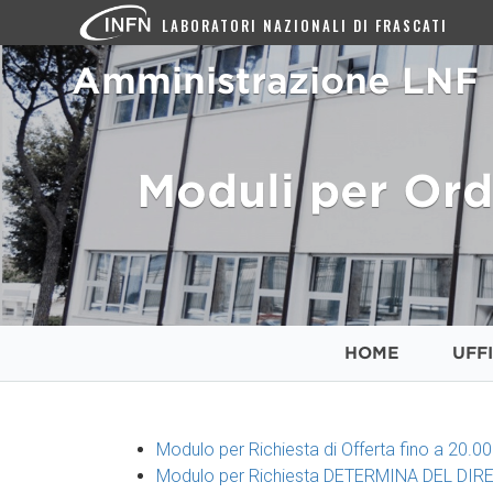
LABORATORI NAZIONALI DI FRASCATI
Amministrazione LNF
Moduli per Ordi
HOME
UFFI
Modulo per Richiesta di Offerta fino a 20.0
Modulo per Richiesta DETERMINA DEL DI